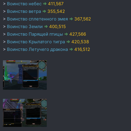
>
Воинство небес
=>
411,567
>
Воинство ветра
=>
355,542
>
Воинство сплетенного змея
=>
367,562
>
Воинство Земли
=>
400,515
>
Воинство Парящей птицы
=>
427,566
>
Воинство Крылатого тигра
=>
420,538
>
Воинство Летучего дракона
=>
416,512