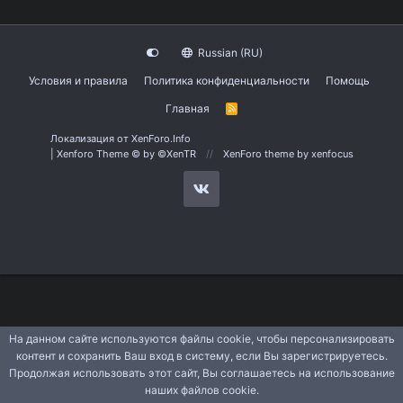
Russian (RU)
Условия и правила
Политика конфиденциальности
Помощь
Главная
R
S
S
Локализация от
XenForo.Info
|
Xenforo Theme
© by ©XenTR
XenForo theme
by xenfocus
На данном сайте используются файлы cookie, чтобы персонализировать
контент и сохранить Ваш вход в систему, если Вы зарегистрируетесь.
Продолжая использовать этот сайт, Вы соглашаетесь на использование
наших файлов cookie.