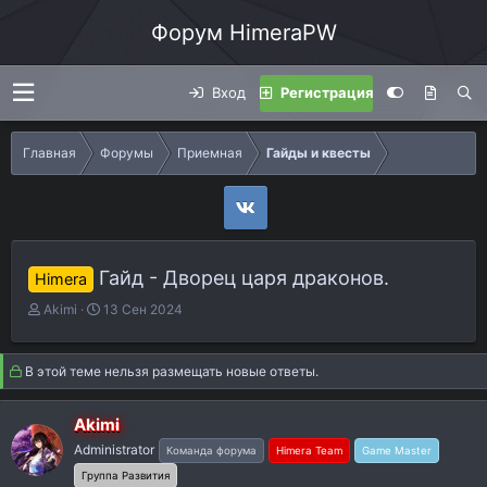
Форум HimeraPW
Вход
Регистрация
Главная
Форумы
Приемная
Гайды и квесты
Гайд - Дворец царя драконов.
Himera
А
Д
Akimi
13 Сен 2024
в
а
т
т
о
а
В этой теме нельзя размещать новые ответы.
р
н
т
а
Akimi
е
ч
Administrator
м
а
Команда форума
Himera Team
Game Master
ы
л
Группа Развития