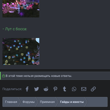
- Лут с босса:
В этой теме нельзя размещать новые ответы.
Facebook
Twitter
Reddit
Pinterest
Tumblr
WhatsApp
Электронная п
Ссылка
Поделиться:
Главная
Форумы
Приемная
Гайды и квесты