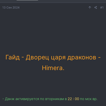
а
13 Сен 2024
#1
Гайд - Дворец царя драконов -
Himera.
- Данж активируется по вторникам в
22 : 00
по мск вр.