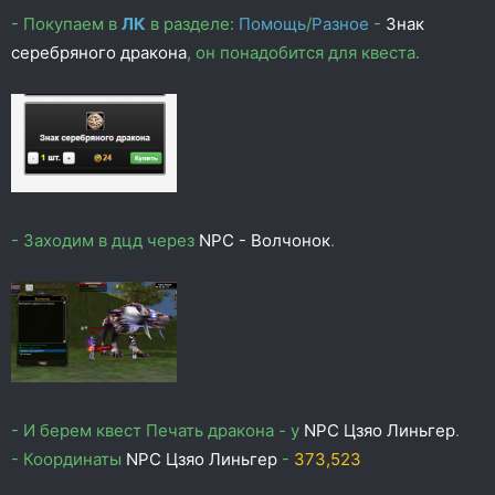
- Покупаем в
ЛК
в разделе:
Помощь
/
Разное
-
Знак
серебряного дракона
, он понадобится для квеста.
- Заходим в дцд через
NPC - Волчонок
.
- И берем квест Печать дракона - у
NPC Цзяо Линьгер
.
- Координаты
NPC Цзяо Линьгер
-
373,523