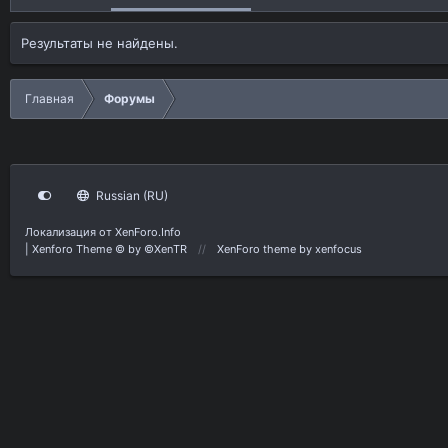
Результаты не найдены.
Главная
Форумы
Russian (RU)
Локализация от
XenForo.Info
|
Xenforo Theme
© by ©XenTR
XenForo theme
by xenfocus