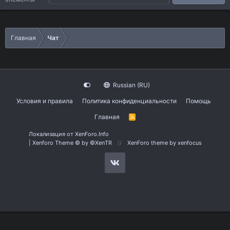
Главная
Чат
Russian (RU)
Условия и правила
Политика конфиденциальности
Помощь
Главная
R
S
S
Локализация от
XenForo.Info
|
Xenforo Theme
© by ©XenTR
XenForo theme
by xenfocus