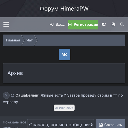
Форум HimeraPW
Вход
Регистрация
Главная
Чат
Архив
@
СашаБелый
:
Живые есть ? Завтра проведу стрим в тт по
серверу
31 Июл 2026
Показаны все
Сохранить
элементы