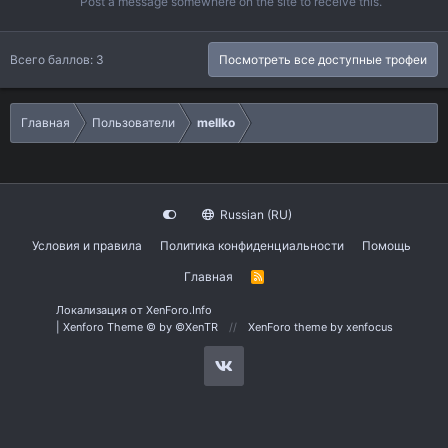
Post a message somewhere on the site to receive this.
Всего баллов: 3
Посмотреть все доступные трофеи
Главная
Пользователи
mellko
Russian (RU)
Условия и правила
Политика конфиденциальности
Помощь
Главная
R
S
S
Локализация от
XenForo.Info
|
Xenforo Theme
© by ©XenTR
XenForo theme
by xenfocus